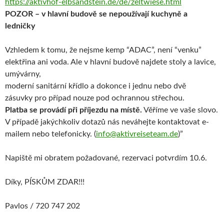
https://aktivhof-elbsandstein.de/de/zeltwiese.html
POZOR – v hlavní budově se nepoužívají kuchyně a
ledničky
Vzhledem k tomu, že nejsme kemp “ADAC”, není “venku”
elektřina ani voda. Ale v hlavní budově najdete stoly a lavice,
umývárny,
moderní sanitární křídlo a dokonce i jednu nebo dvě
zásuvky pro případ nouze pod ochrannou střechou.
Platba se provádí při příjezdu na místě.
Věříme ve vaše slovo.
V případě jakýchkoliv dotazů nás neváhejte kontaktovat e-
mailem nebo telefonicky. (
info@aktivreiseteam.de
)”
Napiště mi obratem požadované, rezervaci potvrdím 10.6.
Díky, PÍSKŮM ZDAR!!!
Pavlos / 720 747 202