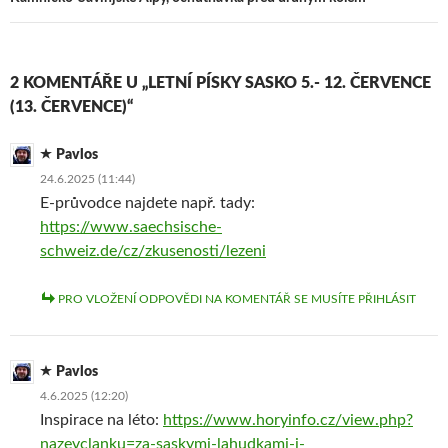
b
e
s
t
ř
e
o
(
A
e
e
v
o
O
p
v
s
n
k
t
p
ř
e
o
(
e
(
e
v
v
O
v
O
s
n
é
t
ř
t
e
o
m
2 KOMENTÁŘE U „LETNÍ PÍSKY SASKO 5.- 12. ČERVENCE
e
e
e
v
v
o
v
s
v
n
é
k
(13. ČERVENCE)“
ř
e
ř
o
m
n
e
v
e
v
o
ě
s
n
s
é
k
)
e
o
e
m
n
Pavlos
v
v
v
o
ě
n
é
n
k
)
24.6.2025 (11:44)
o
m
o
n
v
o
v
ě
E-průvodce najdete např. tady:
é
k
é
)
m
n
m
https://www.saechsische-
o
ě
o
k
)
k
schweiz.de/cz/zkusenosti/lezeni
n
n
ě
ě
)
)
PRO VLOŽENÍ ODPOVĚDI NA KOMENTÁŘ SE MUSÍTE PŘIHLÁSIT
Pavlos
4.6.2025 (12:20)
Inspirace na léto:
https://www.horyinfo.cz/view.php?
nazevclanku=za-saskymi-lahudkami-i-