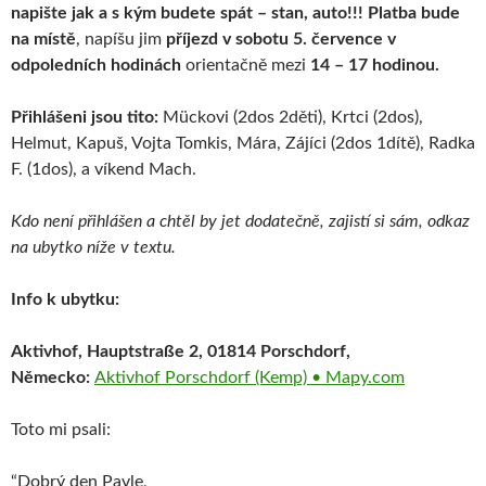
napište jak a s kým budete spát – stan, auto!!!
Platba bude
na místě
, napíšu jim
příjezd v sobotu 5. července v
odpoledních hodinách
orientačně mezi
14 – 17 hodinou.
Přihlášeni jsou tito:
Mückovi (2dos 2děti), Krtci (2dos),
Helmut, Kapuš, Vojta Tomkis, Mára, Zájíci (2dos 1dítě), Radka
F. (1dos), a víkend Mach.
Kdo není přihlášen a chtěl by jet dodatečně, zajistí si sám, odkaz
na ubytko níže v textu.
Info k ubytku:
Aktivhof, Hauptstraße 2, 01814 Porschdorf,
Německo:
Aktivhof Porschdorf (Kemp) • Mapy.com
Toto mi psali:
“Dobrý den Pavle,