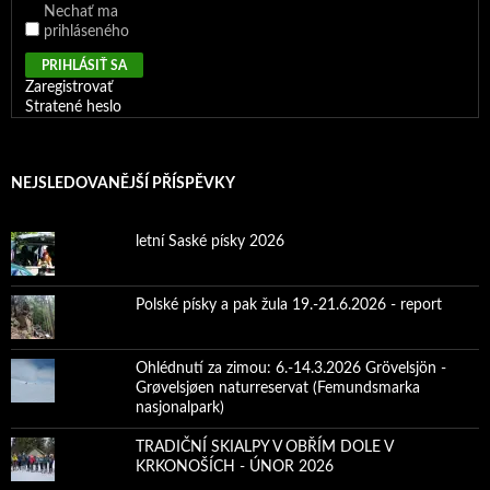
Nechať ma
prihláseného
PRIHLÁSIŤ SA
Zaregistrovať
Stratené heslo
NEJSLEDOVANĚJŠÍ PŘÍSPĚVKY
letní Saské písky 2026
Polské písky a pak žula 19.-21.6.2026 - report
Ohlédnutí za zimou: 6.-14.3.2026 Grövelsjön -
Grøvelsjøen naturreservat (Femundsmarka
nasjonalpark)
TRADIČNÍ SKIALPY V OBŘÍM DOLE V
KRKONOŠÍCH - ÚNOR 2026