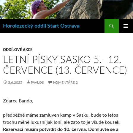
Hledat
Horolezecký oddíl Start Ostrava
PŘEJÍT
ZÁKLAD
K
NAVIGA
OBSAHU
MENU
WEBU
ODDÍLOVÉ AKCE
LETNÍ PÍSKY SASKO 5.- 12.
ČERVENCE (13. ČERVENCE)
3.6.2025
PAVLOS
KOMENTÁŘE 2
Zdarec Bando,
předběžně máme zamluven kemp v Sasku, bude to letos
trochu méně luxusní jak loni, ale zato to je všude kousek.
Rezervaci musím potvrdit do 10. června.
Domluvte se a