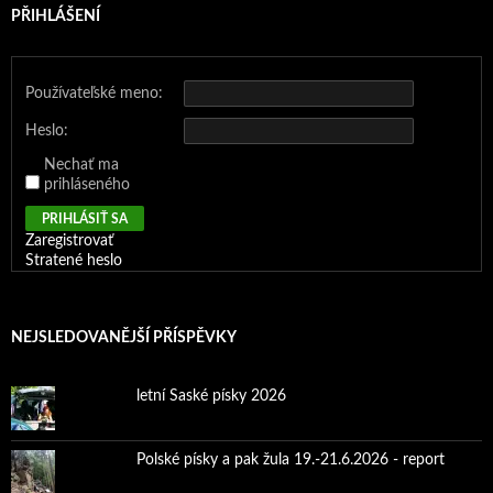
e
v
e
v
o
ě
PŘIHLÁŠENÍ
s
n
s
é
k
)
e
o
e
m
n
v
v
v
o
ě
n
é
n
k
)
o
m
o
n
v
o
v
ě
Používateľské meno:
é
k
é
)
m
n
m
o
ě
o
Heslo:
k
)
k
n
n
Nechať ma
ě
ě
)
)
prihláseného
PRIHLÁSIŤ SA
Zaregistrovať
Stratené heslo
NEJSLEDOVANĚJŠÍ PŘÍSPĚVKY
letní Saské písky 2026
Polské písky a pak žula 19.-21.6.2026 - report