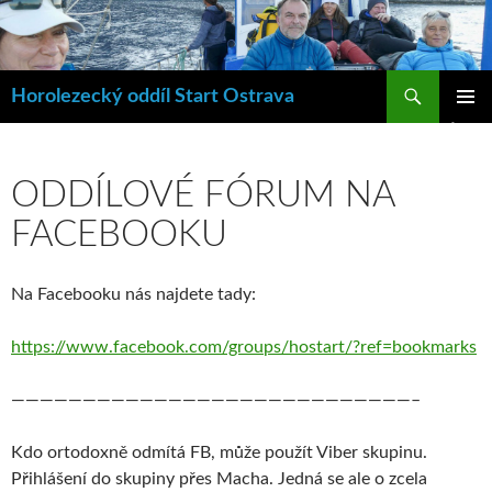
Hledat
Horolezecký oddíl Start Ostrava
PŘEJÍT
ZÁKLAD
K
NAVIGA
OBSAHU
MENU
WEBU
ODDÍLOVÉ FÓRUM NA
FACEBOOKU
Na Facebooku nás najdete tady:
https://www.facebook.com/groups/hostart/?ref=bookmarks
————————————————————————————–
Kdo ortodoxně odmítá FB, může použít Viber skupinu.
Přihlášení do skupiny přes Macha. Jedná se ale o zcela