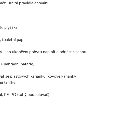
ěti určitá pravidla chování.
ek, plyšáka….
, toaletní papír
y – po ukončení pobytu naplnit a odnést s sebou
 + náhradní baterie,
vat se plastových kahánků, kovové kahánky
i talířky
l, PE-PO (tuhý podpalovač)