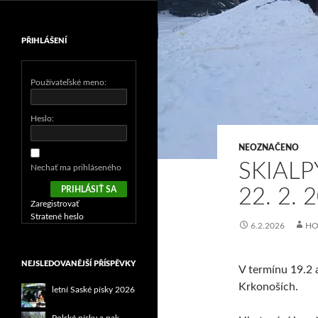
PŘIHLÁŠENÍ
Používateľské meno:
Heslo:
NEOZNAČENO
SKIALP
Nechať ma prihláseného
PRIHLÁSIŤ SA
22. 2. 
Zaregistrovať
Stratené heslo
6.2.2026
HO
NEJSLEDOVANĚJŠÍ PŘÍSPĚVKY
V termínu 19.2 a
Krkonoších.
letní Saské písky 2026