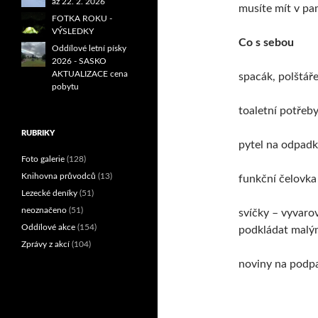
až 22. 2. 2026
musíte mít v pam
FOTKA ROKU -
VÝSLEDKY
Co s sebou
Oddílové letní písky
2026 - SASKO
AKTUALIZACE cena
spacák, polštář
pobytu
toaletní potřeby
RUBRIKY
pytel na odpadk
Foto galerie
(128)
Knihovna průvodců
(13)
funkční čelovka
Lezecké deníky
(51)
neoznačeno
(51)
svíčky – vyvaro
Oddílové akce
(154)
podkládat malým
Zprávy z akcí
(104)
noviny na podpa