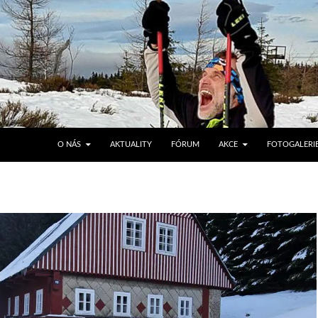
PŘEJÍT K OBSAHU WEBU
O NÁS
AKTUALITY
FÓRUM
AKCE
FOTOGALERI