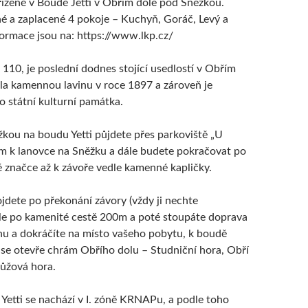
řízené v Boudě Jetti v Obřím dole pod Sněžkou.
 a zaplacené 4 pokoje – Kuchyň, Goráč, Levý a
formace jsou na: https://www.lkp.cz/
. 110, je poslední dodnes stojící usedlostí v Obřím
žila kamennou lavinu v roce 1897 a zároveň je
o státní kulturní památka.
kou na boudu Yetti půjdete přes parkoviště „U
m k lanovce na Sněžku a dále budete pokračovat po
é značce až k závoře vedle kamenné kapličky.
ojdete po překonání závory (vždy ji nechte
le po kamenité cestě 200m a poté stoupáte doprava
u a dokráčíte na místo vašeho pobytu, k boudě
i se otevře chrám Obřího dolu – Studniční hora, Obří
Růžová hora.
etti se nachází v I. zóně KRNAPu, a podle toho