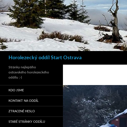
Hledat
Horolezecký oddíl Start Ostrava
Stránky nejlepšího
ostravského horolezeckého
oddílu ;-)
KDO JSME
KONTAKT NA ODDÍL
ZTRACENÉ HESLO
STARÉ STRÁNKY ODDÍLU