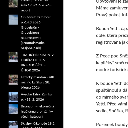
Polské písky a pak
Ubytování je za
žula 19.-21.6.2026 -
Máme zamluvené
report
Pravý pokoj. In
Ohlédnutí za zimou:
6.-14.3.2026
Grövelsjön -
Bouda Yetti, č.p
Grøvelsjøen
dole, která pře
naturreservat
registrována jak
(Femundsmarka
nasjonalpark)
TRADIČNÍ SKIALPY V
Z Pece pod Sněž
OBŘÍM DOLE V
kapličky“ směre
KRKONOŠÍCH -
modré turistick
ÚNOR 2026
Lezecký maraton - VIII.
ročník, La Skala 28.
K boudě Yetti d
března 2026
spuštěnou) a dá
Vysoké Tatry_Zamka
do mírného svah
6. - 11. 2. 2026
Yetti. Před vám
Briançon - nekonečná
sedlo, Sněžka, 
hračkárna pro lyžníky
všech kategorií
Skialpy Krkonoše 19.2
Pozemek boudy Y