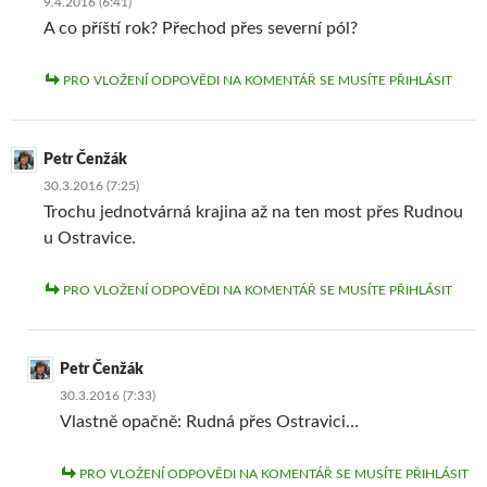
9.4.2016 (6:41)
é
k
é
)
m
n
m
A co příští rok? Přechod přes severní pól?
o
ě
o
k
)
k
n
n
ě
ě
PRO VLOŽENÍ ODPOVĚDI NA KOMENTÁŘ SE MUSÍTE PŘIHLÁSIT
)
)
Petr Čenžák
30.3.2016 (7:25)
Trochu jednotvárná krajina až na ten most přes Rudnou
u Ostravice.
PRO VLOŽENÍ ODPOVĚDI NA KOMENTÁŘ SE MUSÍTE PŘIHLÁSIT
Petr Čenžák
30.3.2016 (7:33)
Vlastně opačně: Rudná přes Ostravici…
PRO VLOŽENÍ ODPOVĚDI NA KOMENTÁŘ SE MUSÍTE PŘIHLÁSIT