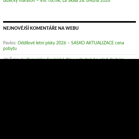
Lezecký maraton – VIII. ročník, La Skala 28. března 2026
NEJNOVĚJŠÍ KOMENTÁŘE NA WEBU
Pavlos
:
Oddílové letní písky 2026 – SASKO AKTUALIZACE cena
pobytu
Jiří Šrámek
:
Kamnicko-Savinjské Alpy, ochutnávka před druhým
kolem
Pavlos
:
Letní písky SASKO 5.- 12. července (13. července)
ARCHIV PŘÍSPĚVKŮ
Archiv
příspěvků