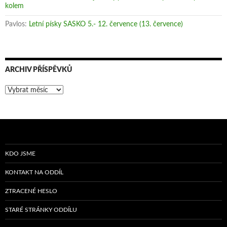
kolem
Pavlos
:
Letní písky SASKO 5.- 12. července (13. července)
ARCHIV PŘÍSPĚVKŮ
Archiv
příspěvků
KDO JSME
KONTAKT NA ODDÍL
ZTRACENÉ HESLO
STARÉ STRÁNKY ODDÍLU