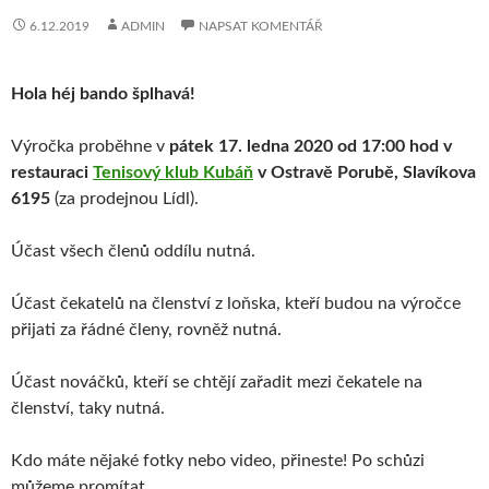
6.12.2019
ADMIN
NAPSAT KOMENTÁŘ
Hola héj bando šplhavá!
Výročka proběhne v
pátek 17. ledna 2020 od 17:00 hod v
restauraci
Tenisový klub Kubáň
v Ostravě Porubě, Slavíkova
6195
(za prodejnou Lídl).
Účast všech členů oddílu nutná.
Účast čekatelů na členství z loňska, kteří budou na výročce
přijati za řádné členy, rovněž nutná.
Účast nováčků, kteří se chtějí zařadit mezi čekatele na
členství, taky nutná.
Kdo máte nějaké fotky nebo video, přineste! Po schůzi
můžeme promítat.