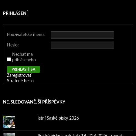
PŘIHLÁŠENÍ
Používateľské meno:
Heslo:
Nechať ma
prihláseného
PRIHLÁSIŤ SA
Zaregistrovať
Stratené heslo
NEJSLEDOVANĚJŠÍ PŘÍSPĚVKY
letní Saské písky 2026
Polské písky a pak žula 19.-21.6.2026 - report