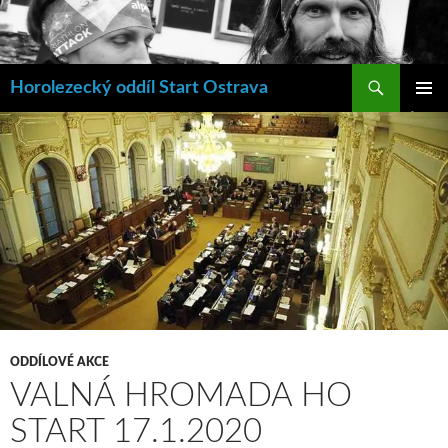
Hledat
Horolezecký oddíl Start Ostrava
PŘEJÍT
ZÁKLAD
K
NAVIGA
OBSAHU
MENU
WEBU
ODDÍLOVÉ AKCE
VALNÁ HROMADA HO
START 17.1.2020