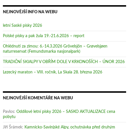
m
n
m
o
ě
o
k
)
k
n
n
NEJNOVĚJŠÍ INFO NA WEBU
ě
ě
)
)
letní Saské písky 2026
Polské písky a pak žula 19.-21.6.2026 – report
Ohlédnutí za zimou: 6.-14.3.2026 Grövelsjön – Grøvelsjøen
naturreservat (Femundsmarka nasjonalpark)
TRADIČNÍ SKIALPY V OBŘÍM DOLE V KRKONOŠÍCH – ÚNOR 2026
Lezecký maraton – VIII. ročník, La Skala 28. března 2026
NEJNOVĚJŠÍ KOMENTÁŘE NA WEBU
Pavlos
:
Oddílové letní písky 2026 – SASKO AKTUALIZACE cena
pobytu
Jiří Šrámek
:
Kamnicko-Savinjské Alpy, ochutnávka před druhým