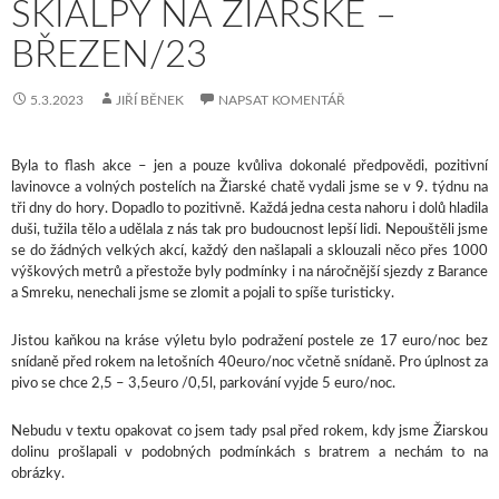
SKIALPY NA ŽIARSKÉ –
BŘEZEN/23
5.3.2023
JIŘÍ BĚNEK
NAPSAT KOMENTÁŘ
Byla to flash akce – jen a pouze kvůliva dokonalé předpovědi, pozitivní
lavinovce a volných postelích na Žiarské chatě vydali jsme se v 9. týdnu na
tři dny do hory. Dopadlo to pozitivně. Každá jedna cesta nahoru i dolů hladila
duši, tužila tělo a udělala z nás tak pro budoucnost lepší lidi. Nepouštěli jsme
se do žádných velkých akcí, každý den našlapali a sklouzali něco přes 1000
výškových metrů a přestože byly podmínky i na náročnější sjezdy z Barance
a Smreku, nenechali jsme se zlomit a pojali to spíše turisticky.
Jistou kaňkou na kráse výletu bylo podražení postele ze 17 euro/noc bez
snídaně před rokem na letošních 40euro/noc včetně snídaně. Pro úplnost za
pivo se chce 2,5 – 3,5euro /0,5l, parkování vyjde 5 euro/noc.
Nebudu v textu opakovat co jsem tady psal před rokem, kdy jsme Žiarskou
dolinu prošlapali v podobných podmínkách s bratrem a nechám to na
obrázky.