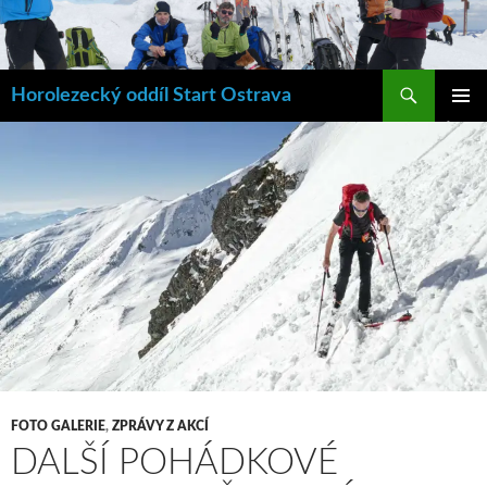
Hledat
Horolezecký oddíl Start Ostrava
PŘEJÍT
ZÁKLAD
K
NAVIGA
OBSAHU
MENU
WEBU
FOTO GALERIE
,
ZPRÁVY Z AKCÍ
DALŠÍ POHÁDKOVÉ