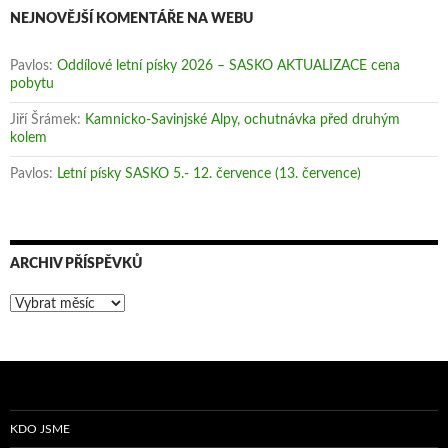
NEJNOVĚJŠÍ KOMENTÁŘE NA WEBU
Pavlos
:
Oddílové letní písky 2026 – SASKO AKTUALIZACE cena
pobytu
Jiří Šrámek
:
Kamnicko-Savinjské Alpy, ochutnávka před druhým
kolem
Pavlos
:
Letní písky SASKO 5.- 12. července (13. července)
ARCHIV PŘÍSPĚVKŮ
Archiv
příspěvků
KDO JSME