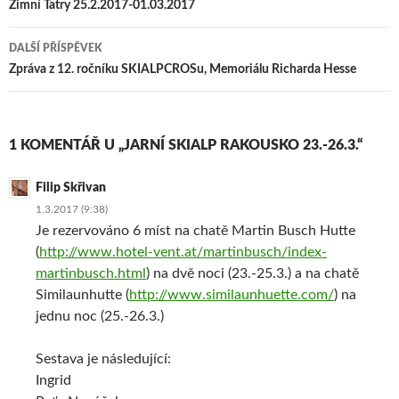
e
e
e
t
e
O
pro
Zimní Tatry 25.2.2017-01.03.2017
o
o
o
t
m
t
n
n
n
e
(
e
příspěvky
F
S
W
r
O
v
a
k
h
u
t
ř
DALŠÍ PŘÍSPĚVEK
c
y
a
(
e
e
e
p
t
O
v
s
Zpráva z 12. ročníku SKIALPCROSu, Memoriálu Richarda Hesse
b
e
s
t
ř
e
o
(
A
e
e
v
o
O
p
v
s
n
k
t
p
ř
e
o
(
e
(
e
v
v
O
v
O
s
n
é
t
ř
t
e
o
m
1 KOMENTÁŘ U „JARNÍ SKIALP RAKOUSKO 23.-26.3.“
e
e
e
v
v
o
v
s
v
n
é
k
ř
e
ř
o
m
n
e
v
e
v
o
ě
Filip Skřivan
s
n
s
é
k
)
e
o
e
m
n
1.3.2017 (9:38)
v
v
v
o
ě
n
é
n
k
)
Je rezervováno 6 míst na chatě Martin Busch Hutte
o
m
o
n
v
o
v
ě
(
http://www.hotel-vent.at/martinbusch/index-
é
k
é
)
m
n
m
martinbusch.html
) na dvě noci (23.-25.3.) a na chatě
o
ě
o
k
)
k
Similaunhutte (
http://www.similaunhuette.com/
) na
n
n
ě
ě
jednu noc (25.-26.3.)
)
)
Sestava je následující:
Ingrid