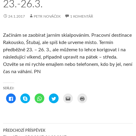
23.-26.3.
24.1.2017
PETR NOVÁČEK
1 KOMENTÁŘ
Začínám se zaobírat jarním skialpováním. Pracovní destinace
Rakousko, Štubaj, ale spíš kde urveme místo. Termín
předběžně 23. – 26. 3., ale můžeme to lehce korigovat i na
následující víkend, případně upravit na pátek – středa.
Ozvěte se mi rychle emajlem nebo telefonem, kdo by jel, není
čas na váhání. PN
SDÍLEJ:
C
C
C
S
P
V
l
l
l
d
o
y
i
i
i
í
s
t
c
c
c
l
l
i
k
k
k
e
a
s
t
t
t
t
t
k
o
o
o
n
e
n
s
s
s
a
m
o
h
h
h
T
a
u
Navigace
a
a
a
w
i
t
PŘEDCHOZÍ PŘÍSPĚVEK
r
r
r
i
l
(