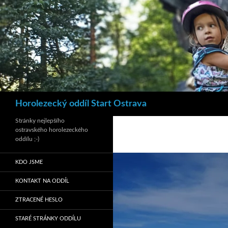
Hledat
Horolezecký oddíl Start Ostrava
Stránky nejlepšího
ostravského horolezeckého
oddílu ;-)
KDO JSME
KONTAKT NA ODDÍL
ZTRACENÉ HESLO
STARÉ STRÁNKY ODDÍLU