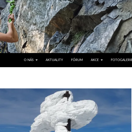
PŘEJÍT K OBSAHU WEBU
O NÁS
AKTUALITY
FÓRUM
AKCE
FOTOGALERI