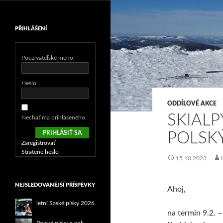
PŘIHLÁŠENÍ
Používateľské meno:
Heslo:
ODDÍLOVÉ AKCE
SKIALP
Nechať ma prihláseného
PRIHLÁSIŤ SA
POLSK
Zaregistrovať
Stratené heslo
15.10.2023
NEJSLEDOVANĚJŠÍ PŘÍSPĚVKY
Ahoj,
letní Saské písky 2026
na termín 9.2. 