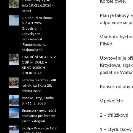
Polské písky a pak
Korbielowie.
žula 19.-21.6.2026 -
report
Plán je takový,
Ohlédnutí za zimou:
odpoledne se p
6.-14.3.2026
Grövelsjön -
Grøvelsjøen
V sobotu bychom
naturreservat
Pilsko.
(Femundsmarka
nasjonalpark)
TRADIČNÍ SKIALPY V
Ubytování je př
OBŘÍM DOLE V
Krzyżowa, śląsk
KRKONOŠÍCH -
poslat na Wats
ÚNOR 2026
Lezecký maraton - VIII.
ročník, La Skala 28.
Kousek od ubyto
března 2026
Vysoké Tatry_Zamka
V pokojích:
6. - 11. 2. 2026
Briançon - nekonečná
2 – třílůžkové
hračkárna pro lyžníky
všech kategorií
Skialpy Krkonoše 19.2
1 – čtyřlůžkový