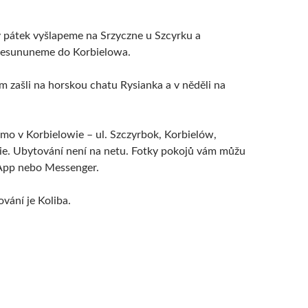
 v pátek vyšlapeme na Srzyczne u Szcyrku a
řesununeme do Korbielowa.
 zašli na horskou chatu Rysianka a v něděli na
ímo v Korbielowie – ul. Szczyrbok, Korbielów,
ie. Ubytování není na netu. Fotky pokojů vám můžu
App nebo Messenger.
vání je Koliba.