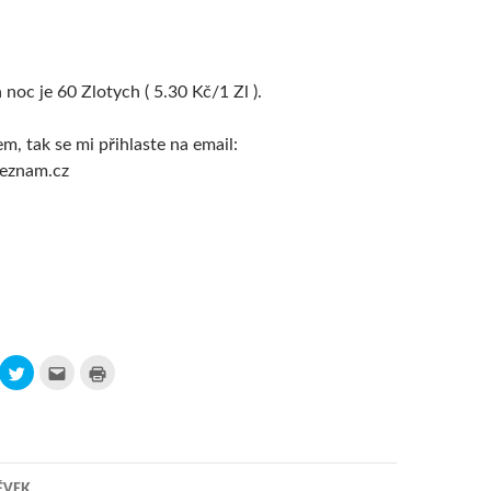
noc je 60 Zlotych ( 5.30 Kč/1 Zl ).
, tak se mi přihlaste na email:
eznam.cz
S
P
V
d
o
y
í
s
t
l
l
i
e
a
s
t
t
k
n
e
n
a
m
o
T
a
u
w
i
t
ĚVEK