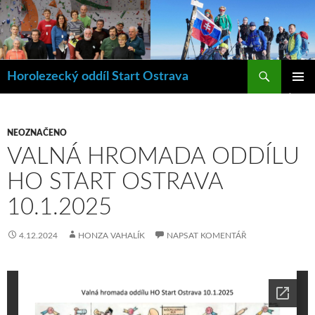
Hledat
Horolezecký oddíl Start Ostrava
PŘEJÍT
ZÁKLAD
K
NAVIGA
OBSAHU
MENU
WEBU
NEOZNAČENO
VALNÁ HROMADA ODDÍLU
HO START OSTRAVA
10.1.2025
4.12.2024
HONZA VAHALÍK
NAPSAT KOMENTÁŘ