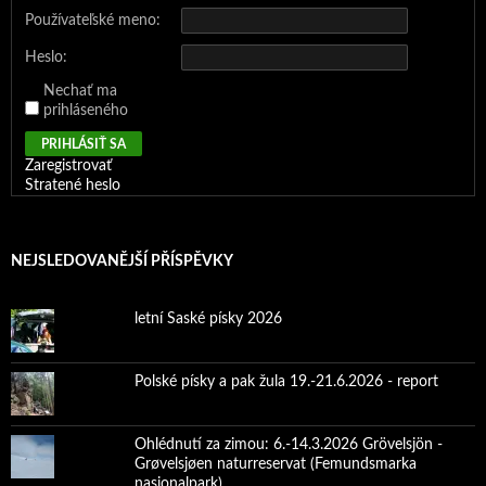
Používateľské meno:
Heslo:
Nechať ma
prihláseného
PRIHLÁSIŤ SA
Zaregistrovať
Stratené heslo
NEJSLEDOVANĚJŠÍ PŘÍSPĚVKY
letní Saské písky 2026
Polské písky a pak žula 19.-21.6.2026 - report
Ohlédnutí za zimou: 6.-14.3.2026 Grövelsjön -
Grøvelsjøen naturreservat (Femundsmarka
nasjonalpark)