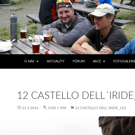
PŘEJÍT K OBSAHU WEBU
O NÁS
AKTUALITY
FÓRUM
AKCE
FOTOGALERI
12 CASTELLO DELL´IRIDE
21.3.2016
1200 × 900
12 CASTELLO DELL´IRIDE_123