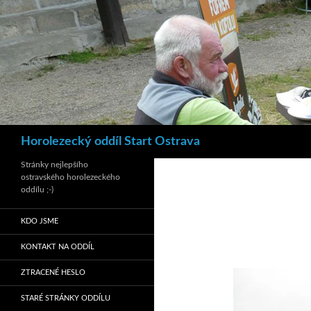
Hledat
Horolezecký oddíl Start Ostrava
Stránky nejlepšího
ostravského horolezeckého
oddílu ;-)
KDO JSME
KONTAKT NA ODDÍL
ZTRACENÉ HESLO
STARÉ STRÁNKY ODDÍLU