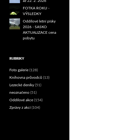
až 22. 2. 2026
FOTKA ROKU -
VÝSLEDKY
Oddílové letní písky
2026 - SASKO
AKTUALIZACE cena
pobytu
RUBRIKY
Foto galerie
(128)
Knihovna průvodců
(13)
Lezecké deníky
(51)
neoznačeno
(51)
Oddílové akce
(154)
Zprávy z akcí
(104)