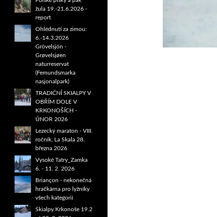
Polské písky a pak
žula 19.-21.6.2026 -
report
Ohlédnutí za zimou:
6.-14.3.2026
Grövelsjön -
Grøvelsjøen
naturreservat
(Femundsmarka
nasjonalpark)
TRADIČNÍ SKIALPY V
OBŘÍM DOLE V
KRKONOŠÍCH -
ÚNOR 2026
Lezecký maraton - VIII.
ročník, La Skala 28.
března 2026
Vysoké Tatry_Zamka
6. - 11. 2. 2026
Briançon - nekonečná
hračkárna pro lyžníky
všech kategorií
Skialpy Krkonoše 19.2