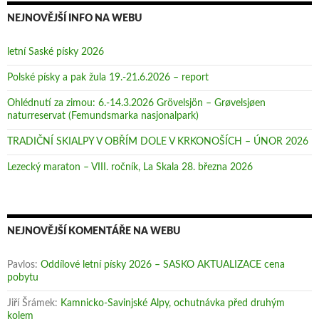
k
)
k
n
n
NEJNOVĚJŠÍ INFO NA WEBU
ě
ě
)
)
letní Saské písky 2026
Polské písky a pak žula 19.-21.6.2026 – report
Ohlédnutí za zimou: 6.-14.3.2026 Grövelsjön – Grøvelsjøen
naturreservat (Femundsmarka nasjonalpark)
TRADIČNÍ SKIALPY V OBŘÍM DOLE V KRKONOŠÍCH – ÚNOR 2026
Lezecký maraton – VIII. ročník, La Skala 28. března 2026
NEJNOVĚJŠÍ KOMENTÁŘE NA WEBU
Pavlos
:
Oddílové letní písky 2026 – SASKO AKTUALIZACE cena
pobytu
Jiří Šrámek
:
Kamnicko-Savinjské Alpy, ochutnávka před druhým
kolem