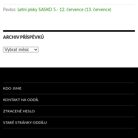
Pavlos
:
Letní písky SASKO 5.- 12. července (13. července)
ARCHIV PŘÍSPĚVKŮ
Archiv
příspěvků
KDO JSME
KONTAKT NA ODDÍL
ZTRACENÉ HESLO
STARÉ STRÁNKY ODDÍLU