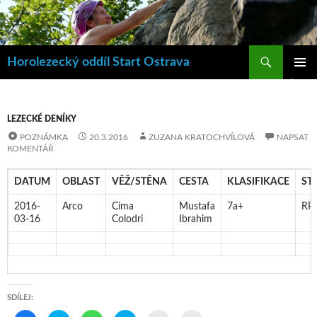
Hledat
Horolezecký oddíl Start Ostrava
PŘEJÍT
ZÁKLAD
K
NAVIGA
OBSAHU
MENU
WEBU
LEZECKÉ DENÍKY
POZNÁMKA
20.3.2016
ZUZANA KRATOCHVÍLOVÁ
NAPSAT
KOMENTÁŘ
DATUM
OBLAST
VĚŽ/STĚNA
CESTA
KLASIFIKACE
ST
2016-
Arco
Cima
Mustafa
7a+
RP
03-16
Colodri
Ibrahim
SDÍLEJ: