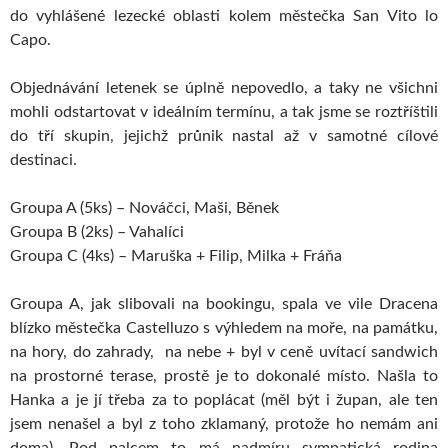
do vyhlášené lezecké oblasti kolem městečka San Vito lo
Capo.
Objednávání letenek se úplně nepovedlo, a taky ne všichni
mohli odstartovat v ideálním termínu, a tak jsme se roztříštili
do tří skupin, jejichž průnik nastal až v samotné cílové
destinaci.
Groupa A (5ks) – Nováčci, Maši, Běnek
Groupa B (2ks) – Vahalíci
Groupa C (4ks) – Maruška + Filip, Milka + Fráňa
Groupa A, jak slibovali na bookingu, spala ve vile Dracena
blízko městečka Castelluzo s výhledem na moře, na památku,
na hory, do zahrady, na nebe + byl v ceně uvítací sandwich
na prostorné terase, prostě je to dokonalé místo. Našla to
Hanka a je jí třeba za to poplácat (měl být i župan, ale ten
jsem nenašel a byl z toho zklamaný, protože ho nemám ani