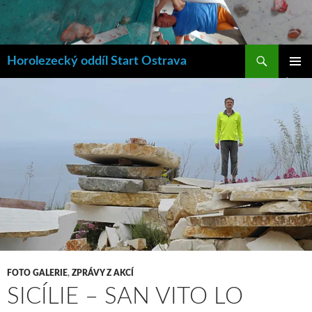
Hledat
Horolezecký oddíl Start Ostrava
PŘEJÍT
ZÁKLAD
K
NAVIGA
OBSAHU
MENU
WEBU
FOTO GALERIE
,
ZPRÁVY Z AKCÍ
SICÍLIE – SAN VITO LO