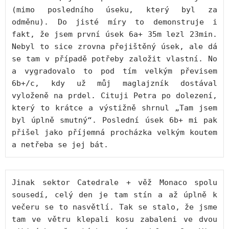
(mimo posledního úseku, který byl za 
odměnu). Do jisté míry to demonstruje i 
fakt, že jsem první úsek 6a+ 35m lezl 23min. 
Nebyl to sice zrovna přejištěný úsek, ale dá 
se tam v případě potřeby založit vlastní. No 
a vygradovalo to pod tím velkým převisem 
6b+/c, kdy už můj maglajzník dostával 
vyloženě na prdel. Cituji Petra po dolezení, 
který to krátce a výstižně shrnul „Tam jsem 
byl úplně smutný“. Poslední úsek 6b+ mi pak 
přišel jako příjemná procházka velkým koutem 
a netřeba se jej bát.
Jinak sektor Catedrale + věž Monaco spolu 
sousedí, celý den je tam stín a až úplně k 
večeru se to nasvětlí. Tak se stalo, že jsme 
tam ve větru klepali kosu zabaleni ve dvou 