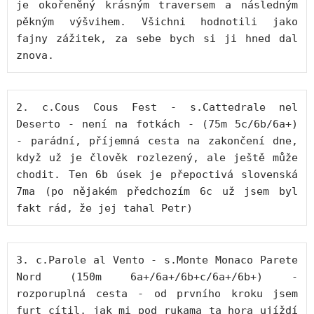
je okořeněný krásným traversem a následným 
pěkným výšvihem. Všichni hodnotili jako 
fajny zážitek, za sebe bych si ji hned dal 
znova.
2. c.Cous Cous Fest - s.Cattedrale nel 
Deserto - není na fotkách - (75m 5c/6b/6a+) 
- parádní, příjemná cesta na zakončení dne, 
když už je člověk rozlezený, ale ještě může 
chodit. Ten 6b úsek je přepoctivá slovenská 
7ma (po nějakém předchozím 6c už jsem byl 
fakt rád, že jej tahal Petr)
3. c.Parole al Vento - s.Monte Monaco Parete 
Nord (150m 6a+/6a+/6b+c/6a+/6b+) - 
rozporuplná cesta - od prvního kroku jsem 
furt cítil, jak mi pod rukama ta hora ujíždí 