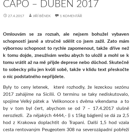
CAPO – DUBEN 2017
27.4.2017
JIŘÍ BĚNEK
1 KOMENTÁŘ
Omlouvám se za rozsah, ale nejsem bohužel vybaven
schopností jasně a stručně sdělit co jsem zažil. Zato mám
výbornou schopnost to rychle zapomenout, takže dříve než
k tomu dojde, zneužívám webu abych to uložil a mohl se k
tomu vrátit až na mě přijde deprese nebo důchod. Skutečně
to sobecky píšu jen kvůli sobě, takže v klidu text přeskočte
o nic podstatného nepřijdete.
Byly to ceny letenek, které rozhodly, že lezeckou sezónu
2017 zahájíme na Sicílii. O termínu se taky nediskutovalo,
spojíme Velký pátek a Velikonoce s dvěma víkendama a to
by v tom byl čert, abychom se od 7 – 17.4.2017 slušně
nerozlezli. Za nějakých 4444,- (i s 15kg báglem) se dá za 2,5
hod z Krakowa doplachtit do Trapani. Další 1,5 hod vzala
cesta rentovaným Peugeotem 308 na severozápadní pobřeží