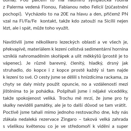
doma). Pod palcem to má nadmíru sympatická rodina
z Palerma vedená Fionou, Fabianou nebo Felicií (zúčastnění
pochopí). Vycházelo to na 20E na hlavu a den, přičemž PN
vzal na Fi/Fa/Fe kontakt, takže kdo zatouží na Sicílii nejen
lézt, ale i spát, může toho využít.
Navštívili jsme několikero lezeckých oblastí a ve všech je,
překvapivě, materiálem k lezení celistvá sedimentární hornina
vzniklá nahromaděním skořápek a ulit měkkýšů (prostě je to
vápenec). Je různě barevný, členitý, hladký, drsný jak
struhadlo, do kopce i z kopce prostě každý si tam najde
k lezení to své. O cesty jsme se dělili s hnízdícíma rackama, za
chyty se daly místy použít opuncie, no a vzdálenosti mezi
jištěníma to je pohádka. Pošplhali jsme i nějaké vícedélky,
takže spokojenost veliká. Trochu mě mrzí, že jsme pro ty
skalky neviděli památky, ale je to další důvod se tam vrátit.
Poctivě jsme tahali mimo jednoho restovacího dne, kdy nás
zlákala nedaleká rezervace Zingaro – taková velká zahrada
s všelikou květenou co je ve středomoří k vidění a super