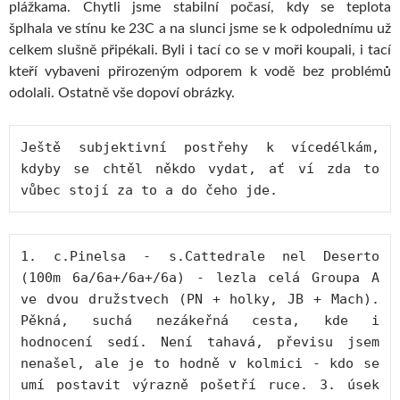
plážkama. Chytli jsme stabilní počasí, kdy se teplota
šplhala ve stínu ke 23C a na slunci jsme se k odpolednímu už
celkem slušně připékali. Byli i tací co se v moři koupali, i tací
kteří vybaveni přirozeným odporem k vodě bez problémů
odolali. Ostatně vše dopoví obrázky.
Ještě subjektivní postřehy k vícedélkám, 
kdyby se chtěl někdo vydat, ať ví zda to 
vůbec stojí za to a do čeho jde.
1. c.Pinelsa - s.Cattedrale nel Deserto 
(100m 6a/6a+/6a+/6a) - lezla celá Groupa A 
ve dvou družstvech (PN + holky, JB + Mach). 
Pěkná, suchá nezákeřná cesta, kde i 
hodnocení sedí. Není tahavá, převisu jsem 
nenašel, ale je to hodně v kolmici - kdo se 
umí postavit výrazně pošetří ruce. 3. úsek 