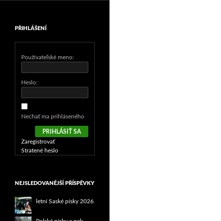
PŘIHLÁŠENÍ
Používateľské meno:
Heslo:
Nechať ma prihláseného
PRIHLÁSIŤ SA
Zaregistrovať
Stratené heslo
NEJSLEDOVANĚJŠÍ PŘÍSPĚVKY
letní Saské písky 2026