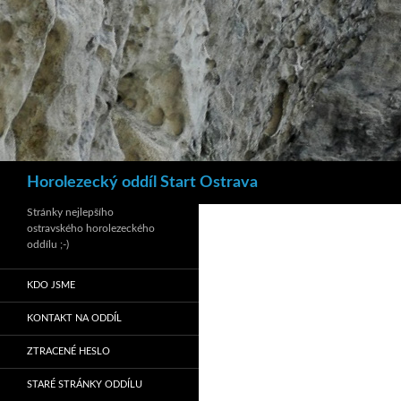
Hledat
Horolezecký oddíl Start Ostrava
Stránky nejlepšího
ostravského horolezeckého
oddílu ;-)
KDO JSME
KONTAKT NA ODDÍL
ZTRACENÉ HESLO
STARÉ STRÁNKY ODDÍLU