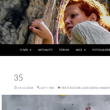
PŘEJÍT K OBSAHU WEBU
O NÁS
AKTUALITY
FÓRUM
AKCE
FOTOGALERI
35
15.12.2018
637 × 900
TŘETÍ ROČNÍK LEZECKÉHO MARA