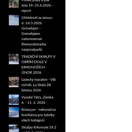
Polské písky a pak
žula 19.-21.6.2026 -
report
Ohlédnutí za zimou:
6.-14.3.2026
Grövelsjön -
Grøvelsjøen
naturreservat
(Femundsmarka
nasjonalpark)
TRADIČNÍ SKIALPY V
OBŘÍM DOLE V
KRKONOŠÍCH -
ÚNOR 2026
Lezecký maraton - VIII.
ročník, La Skala 28.
března 2026
Vysoké Tatry_Zamka
6. - 11. 2. 2026
Briançon - nekonečná
hračkárna pro lyžníky
všech kategorií
Skialpy Krkonoše 19.2