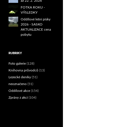
až 22. 2. 2026
FOTKA ROKU -
VÝSLEDKY
Oddílové letní písky
2026 - SASKO
AKTUALIZACE cena
pobytu
RUBRIKY
Foto galerie
(128)
Knihovna průvodců
(13)
Lezecké deníky
(51)
neoznačeno
(51)
Oddílové akce
(154)
Zprávy z akcí
(104)