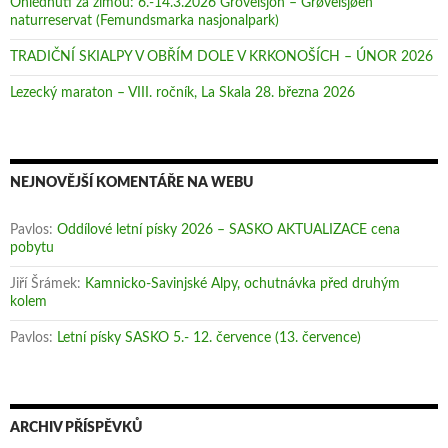
Ohlédnutí za zimou: 6.-14.3.2026 Grövelsjön – Grøvelsjøen
naturreservat (Femundsmarka nasjonalpark)
TRADIČNÍ SKIALPY V OBŘÍM DOLE V KRKONOŠÍCH – ÚNOR 2026
Lezecký maraton – VIII. ročník, La Skala 28. března 2026
NEJNOVĚJŠÍ KOMENTÁŘE NA WEBU
Pavlos
:
Oddílové letní písky 2026 – SASKO AKTUALIZACE cena
pobytu
Jiří Šrámek
:
Kamnicko-Savinjské Alpy, ochutnávka před druhým
kolem
Pavlos
:
Letní písky SASKO 5.- 12. července (13. července)
ARCHIV PŘÍSPĚVKŮ