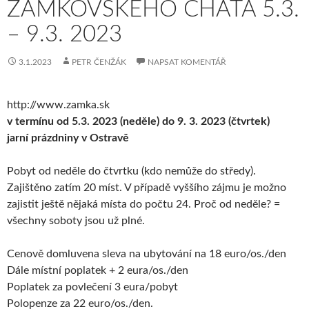
ZAMKOVSKÉHO CHATA 5.3.
– 9.3. 2023
3.1.2023
PETR ČENŽÁK
NAPSAT KOMENTÁŘ
http://www.zamka.sk
v termínu od 5.3. 2023 (neděle) do 9. 3. 2023 (čtvrtek)
jarní prázdniny v Ostravě
Pobyt od neděle do čtvrtku (kdo nemůže do středy).
Zajištěno zatím 20 míst. V případě vyššího zájmu je možno
zajistit ještě nějaká místa do počtu 24. Proč od neděle? =
všechny soboty jsou už plné.
Cenově domluvena sleva na ubytování na 18 euro/os./den
Dále místní poplatek + 2 eura/os./den
Poplatek za povlečení 3 eura/pobyt
Polopenze za 22 euro/os./den.