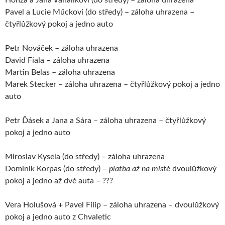
Honza a Jana Vahalíkovi (do středy) – záloha uhrazena
Pavel a Lucie Műckovi (do středy) – záloha uhrazena –
čtyřlůžkový pokoj a jedno auto
Petr Nováček – záloha uhrazena
David Fiala – záloha uhrazena
Martin Belas – záloha uhrazena
Marek Stecker – záloha uhrazena – čtyřlůžkový pokoj a jedno
auto
Petr Ďásek a Jana a Sára – záloha uhrazena – čtyřlůžkový
pokoj a jedno auto
Miroslav Kysela (do středy) – záloha uhrazena
Dominik Korpas (do středy) –
platba až na místě
dvoulůžkový
pokoj a jedno až dvě auta – ???
Vera Holušová + Pavel Filip – záloha uhrazena – dvoulůžkový
pokoj a jedno auto z Chvaletic