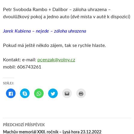
Petr Svoboda Rambo + Dalibor – záloha uhrazena –
dvoulůžkový pokoj a jedno auto (dvě místa v autě k dispozici)
Jarek Kubiena – nejede – záloha uhrazena
Pokud má ještě někdo zájem, tak se rychle hlaste.
Kontakt: e-mail:
pcenzak@volny.cz
mobil: 606743261
SDÍLEJ:
C
C
C
S
P
V
l
l
l
d
o
y
i
i
i
í
s
t
c
c
c
l
l
i
k
k
k
e
a
s
t
t
t
t
t
k
o
o
o
n
e
n
s
s
s
a
m
o
h
h
h
T
a
u
Navigace
a
a
a
w
i
t
PŘEDCHOZÍ PŘÍSPĚVEK
r
r
r
i
l
(
e
e
e
t
e
O
pro
Machův memoriál XXII. ročník – Lysá hora 23.12.2022