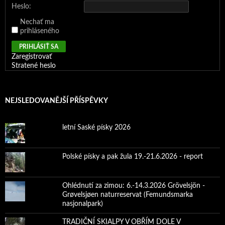
Heslo:
Nechať ma
prihláseného
PRIHLÁSIŤ SA
Zaregistrovať
Stratené heslo
NEJSLEDOVANĚJŠÍ PŘÍSPĚVKY
letní Saské písky 2026
Polské písky a pak žula 19.-21.6.2026 - report
Ohlédnutí za zimou: 6.-14.3.2026 Grövelsjön -
Grøvelsjøen naturreservat (Femundsmarka
nasjonalpark)
TRADIČNÍ SKIALPY V OBŘÍM DOLE V