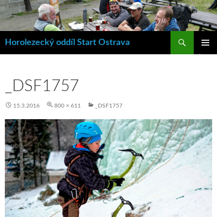
Hledat
Horolezecký oddíl Start Ostrava
PŘEJÍT
ZÁKLAD
K
NAVIGA
OBSAHU
MENU
WEBU
_DSF1757
15.3.2016
800 × 611
_DSF1757