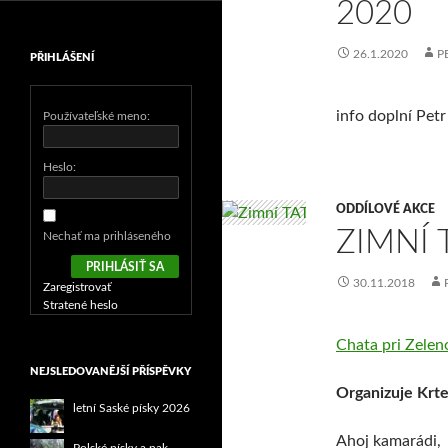
2020
26.1.2020
P
PŘIHLÁŠENÍ
info doplní Petr
Používateľské meno:
Heslo:
ODDÍLOVÉ AKCE
ZIMNÍ 
Nechať ma prihláseného
PRIHLÁSIŤ SA
30.11.2018
Zaregistrovať
Stratené heslo
Chata pri Zelen
NEJSLEDOVANĚJŠÍ PŘÍSPĚVKY
Organizuje Krte
letní Saské písky 2026
Ahoj kamarádi,