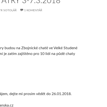
TATRY 3-7.3.2018
TR SOTOLÁŘ
1 KOMENTÁŘ
atry budou na Zbojnické chatě ve Velké Studené
í je zatím zajištěno pro 10 lidí na půdě chaty
jem, dejte mi prosím vědět do 26.01.2018.
anska.cz