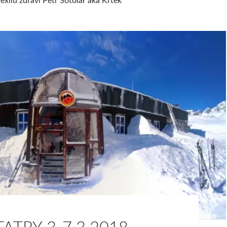
xilu zdraví Petr Sotolář aka Krtek