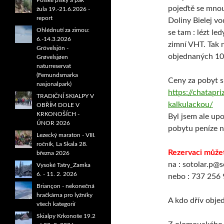
Polské písky a pak
pojeďtě se mnou
žula 19.-21.6.2026 -
report
Doliny Bielej vo
Ohlédnutí za zimou:
se tam : lézt le
6.-14.3.2026
zimní VHT. Tak n
Grövelsjön -
objednaných 10 
Grøvelsjøen
naturreservat
(Femundsmarka
Ceny za pobyt si
nasjonalpark)
https://chatapr
TRADIČNÍ SKIALPY V
kalkulackou/
OBŘÍM DOLE V
KRKONOŠÍCH -
Byl jsem ale upo
ÚNOR 2026
pobytu peníze n
Lezecký maraton - VIII.
ročník, La Skala 28.
Rezervaci může
března 2026
na : sotolar.p@
Vysoké Tatry_Zamka
6. - 11. 2. 2026
nebo : 737 256
Briançon - nekonečná
hračkárna pro lyžníky
A kdo dřív objed
všech kategorií
Skialpy Krkonoše 19.2