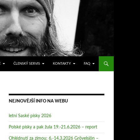
E
ČLENSKÝ SERVIS
KONTAKTY
FAQ
NEJNOVĚJŠÍ INFO NA WEBU
letní Saské písky 2026
Polské písky a pak žula 19.-21.6.2026 – report
Ohlédnutí za zimou: 6.-14.3.2026 Grövelsjön –