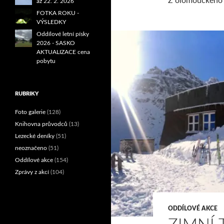
Z olomouckého e
až 22. 2. 2026
FOTKA ROKU -
VÝSLEDKY
Oddílové letní písky
2026 - SASKO
AKTUALIZACE cena
pobytu
RUBRIKY
Foto galerie
(128)
Knihovna průvodců
(13)
Lezecké deníky
(51)
neoznačeno
(51)
Oddílové akce
(154)
Zprávy z akcí
(104)
ODDÍLOVÉ AKCE