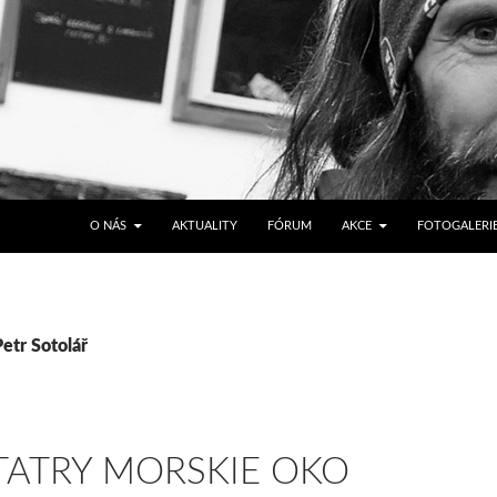
PŘEJÍT K OBSAHU WEBU
O NÁS
AKTUALITY
FÓRUM
AKCE
FOTOGALERI
Petr Sotolář
TATRY MORSKIE OKO