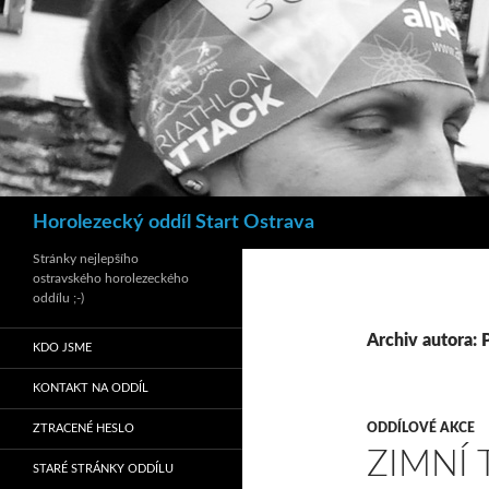
Hledat
Horolezecký oddíl Start Ostrava
Stránky nejlepšího
ostravského horolezeckého
oddílu ;-)
Archiv autora: 
KDO JSME
KONTAKT NA ODDÍL
ODDÍLOVÉ AKCE
ZTRACENÉ HESLO
ZIMNÍ 
STARÉ STRÁNKY ODDÍLU