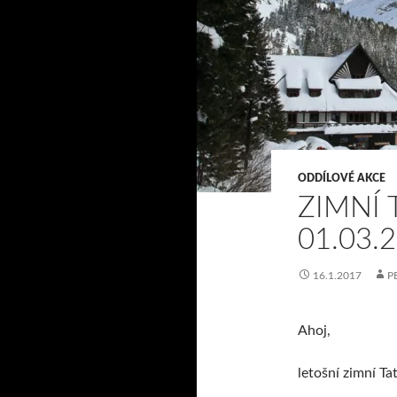
ODDÍLOVÉ AKCE
ZIMNÍ 
01.03.
16.1.2017
P
Ahoj,
letošní zimní 