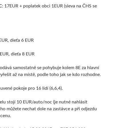
C
: 17EUR + poplatek obci 1EUR (sleva na ČHS se
 EUR, dieťa 6 EUR
 EUR, dieťa 8 EUR
prodává samostatně se pohybuje kolem 8E za hlavní
vyřešit až na místě, podle toho jak se kdo rozhodne.
vené pokoje pro 16 lidí (6,6,4).
elu stojí 10 EUR/auto/noc (je nutné nahlásit
ho můžete nechat dole na zastávce a při odjezdu
 cenu.