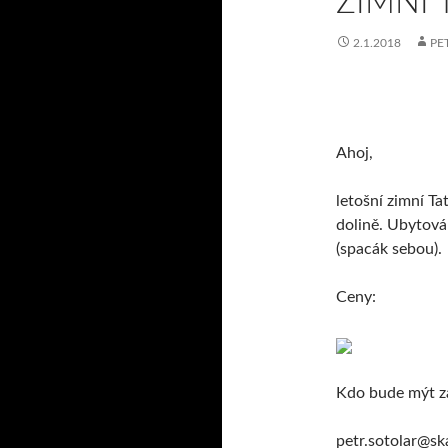
ZIMNÍ 
2.1.2018
PE
Ahoj,
letošní zimní T
dolině. Ubytován
(spacák sebou).
Ceny:
Kdo bude mýt zá
petr.sotolar@sk