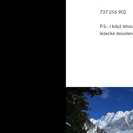
737 256 902
P.S.: I když let
lezecké dovolen