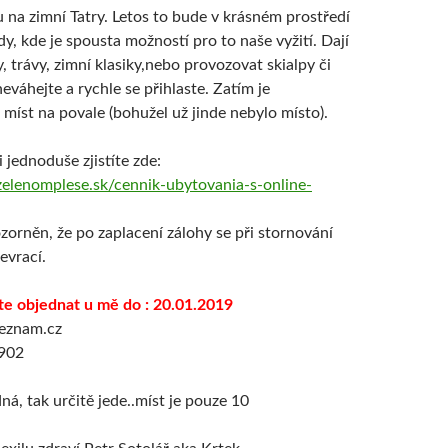
 na zimní Tatry. Letos to bude v krásném prostředí
dy, kde je spousta možností pro to naše vyžití. Dají
dy, trávy, zimní klasiky,nebo provozovat skialpy či
eváhejte a rychle se přihlaste. Zatím je
míst na povale (bohužel už jinde nebylo místo).
 jednoduše zjistíte zde:
izelenomplese.sk/cennik-ubytovania-s-online-
zorněn, že po zaplacení zálohy se při stornování
evrací.
te objednat u mě do : 20.01.2019
seznam.cz
 902
ná, tak určitě jede..míst je pouze 10